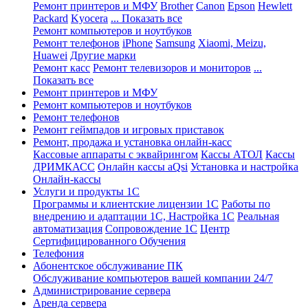
Ремонт принтеров и МФУ
Brother
Canon
Epson
Hewlett
Packard
Kyocera
... Показать все
Ремонт компьютеров и ноутбуков
Ремонт телефонов
iPhone
Samsung
Xiaomi, Meizu,
Huawei
Другие марки
Ремонт касс
Ремонт телевизоров и мониторов
...
Показать все
Ремонт принтеров и МФУ
Ремонт компьютеров и ноутбуков
Ремонт телефонов
Ремонт геймпадов и игровых приставок
Ремонт, продажа и установка онлайн-касс
Кассовые аппараты с эквайрингом
Кассы АТОЛ
Кассы
ДРИМКАСС
Онлайн кассы aQsi
Установка и настройка
Онлайн-кассы
Услуги и продукты 1С
Программы и клиентские лицензии 1С
Работы по
внедрению и адаптации 1С, Настройка 1С
Реальная
автоматизация
Сопровождение 1С
Центр
Сертифицированного Обучения
Телефония
Абонентское обслуживание ПК
Обслуживание компьютеров вашей компании 24/7
Администрирование сервера
Аренда сервера