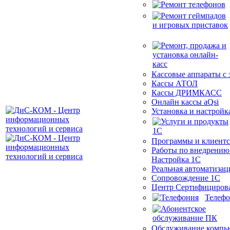
Кассовые аппараты с
Кассы АТОЛ
Кассы ДРИМКАСС
Онлайн кассы aQsi
Установка и настройк
Программы и клиентс
Работы по внедрению
Настройка 1С
Реальная автоматизац
Сопровождение 1С
Центр Сертифициров
Телеф
Обслуживание компь