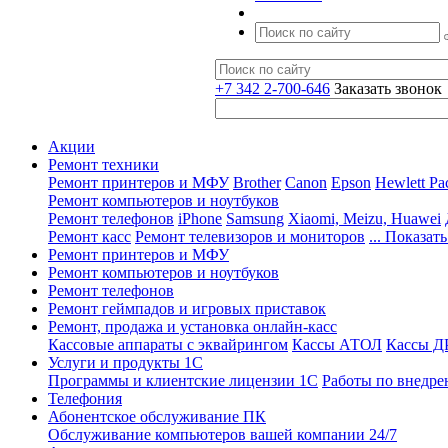
+7 342 2-700-646
Заказать звонок
Акции
Ремонт техники
Ремонт принтеров и МФУ
Brother
Canon
Epson
Hewlett Pa
Ремонт компьютеров и ноутбуков
Ремонт телефонов
iPhone
Samsung
Xiaomi, Meizu, Huawei
Ремонт касс
Ремонт телевизоров и мониторов
... Показать
Ремонт принтеров и МФУ
Ремонт компьютеров и ноутбуков
Ремонт телефонов
Ремонт геймпадов и игровых приставок
Ремонт, продажа и установка онлайн-касс
Кассовые аппараты с эквайрингом
Кассы АТОЛ
Кассы 
Услуги и продукты 1С
Программы и клиентские лицензии 1С
Работы по внедре
Телефония
Абонентское обслуживание ПК
Обслуживание компьютеров вашей компании 24/7