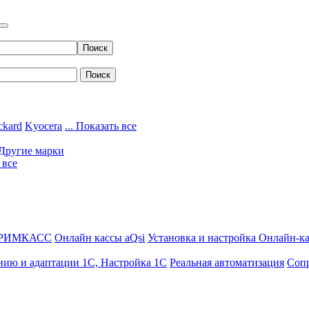
ckard
Kyocera
... Показать все
Другие марки
 все
ДРИМКАСС
Онлайн кассы aQsi
Установка и настройка Онлайн-к
нию и адаптации 1С, Настройка 1С
Реальная автоматизация
Соп