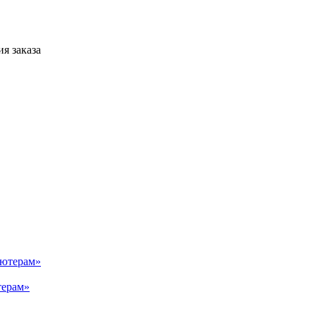
я заказа
терам»