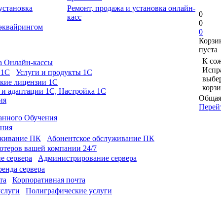
Ремонт, продажа и установка онлайн-
0
касс
0
 эквайрингом
0
Корзи
пуста
К сож
а Онлайн-кассы
Испра
Услуги и продукты 1С
выбе
кие лицензии 1С
корзи
 и адаптации 1С, Настройка 1С
Общая
ия
Перей
анного Обучения
ония
Абонентское обслуживание ПК
теров вашей компании 24/7
Администрирование сервера
енда сервера
Корпоративная почта
Полиграфические услуги