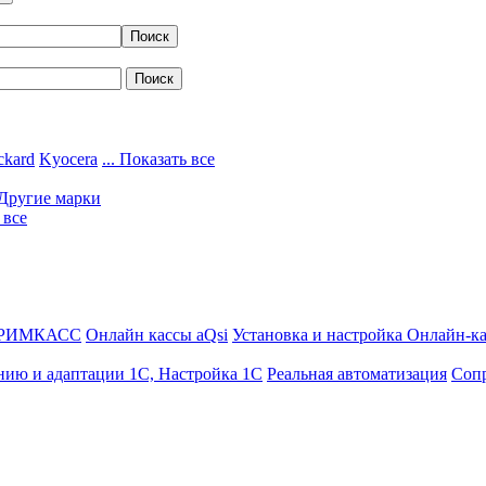
ckard
Kyocera
... Показать все
Другие марки
 все
ДРИМКАСС
Онлайн кассы aQsi
Установка и настройка Онлайн-к
нию и адаптации 1С, Настройка 1С
Реальная автоматизация
Соп