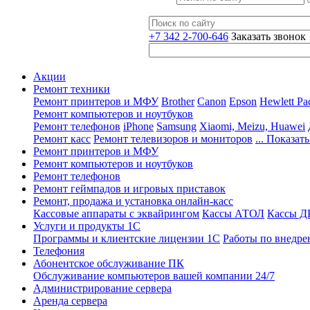
+7 342 2-700-646
Заказать звонок
Акции
Ремонт техники
Ремонт принтеров и МФУ
Brother
Canon
Epson
Hewlett Pa
Ремонт компьютеров и ноутбуков
Ремонт телефонов
iPhone
Samsung
Xiaomi, Meizu, Huawei
Ремонт касс
Ремонт телевизоров и мониторов
... Показать
Ремонт принтеров и МФУ
Ремонт компьютеров и ноутбуков
Ремонт телефонов
Ремонт геймпадов и игровых приставок
Ремонт, продажа и установка онлайн-касс
Кассовые аппараты с эквайрингом
Кассы АТОЛ
Кассы 
Услуги и продукты 1С
Программы и клиентские лицензии 1С
Работы по внедре
Телефония
Абонентское обслуживание ПК
Обслуживание компьютеров вашей компании 24/7
Администрирование сервера
Аренда сервера