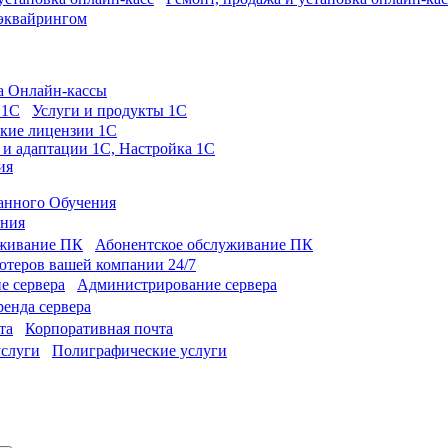
 эквайрингом
а Онлайн-кассы
Услуги и продукты 1С
кие лицензии 1С
 и адаптации 1С, Настройка 1С
ия
анного Обучения
ония
Абонентское обслуживание ПК
теров вашей компании 24/7
Администрирование сервера
енда сервера
Корпоративная почта
Полиграфические услуги