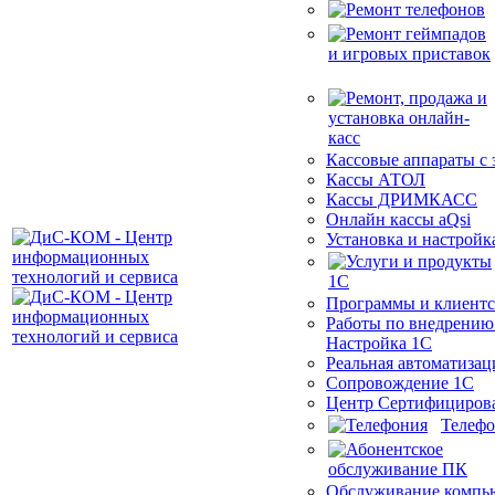
Кассовые аппараты с
Кассы АТОЛ
Кассы ДРИМКАСС
Онлайн кассы aQsi
Установка и настройк
Программы и клиентс
Работы по внедрению
Настройка 1С
Реальная автоматизац
Сопровождение 1С
Центр Сертифициров
Телеф
Обслуживание компь