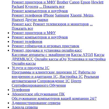
Ремонт принтеров и МФУ
Brother
Canon
Epson
Hewlett
Packard
Kyocera
... Показать все
Ремонт компьютеров и ноутбуков
Ремонт телефонов
iPhone
Samsung
Xiaomi, Meizu,
Huawei
Другие марки
Ремонт касс
Ремонт телевизоров и мониторов
...
Показать все
Ремонт принтеров и МФУ
Ремонт компьютеров и ноутбуков
Ремонт телефонов
Ремонт геймпадов и игровых приставок
Ремонт, продажа и установка онлайн-касс
Кассовые аппараты с эквайрингом
Кассы АТОЛ
Кассы
ДРИМКАСС
Онлайн кассы aQsi
Установка и настройка
Онлайн-кассы
Услуги и продукты 1С
Программы и клиентские лицензии 1С
Работы по
внедрению и адаптации 1С, Настройка 1С
Реальная
автоматизация
Сопровождение 1С
Центр
Сертифицированного Обучения
Телефония
Абонентское обслуживание ПК
Обслуживание компьютеров вашей компании 24/7
Администрирование сервера
Аренда сервера