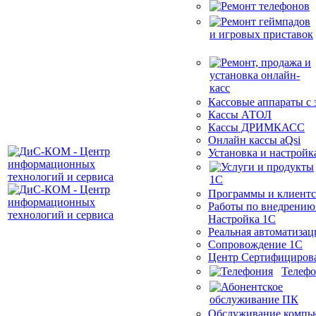
Кассовые аппараты с
Кассы АТОЛ
Кассы ДРИМКАСС
Онлайн кассы aQsi
Установка и настройк
Программы и клиентс
Работы по внедрению
Настройка 1С
Реальная автоматизац
Сопровождение 1С
Центр Сертифициров
Телеф
Обслуживание компь