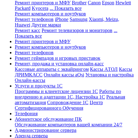
Ремонт принтеров и МФУ
Brother
Canon
Epson
Hewlett
Packard
Kyocera
... Показать все
Ремонт компьютеров и ноутбуков
Ремонт телефонов
iPhone
Samsung
Xiaomi, Meizu,
Huawei
Другие марки
Ремонт касс
Ремонт телевизоров и мониторов
...
Показать все
Ремонт принтеров и МФУ
Ремонт компьютеров и ноутбуков
Ремонт телефонов
Ремонт геймпадов и игровых приставок
Ремонт, продажа и установка онлайн-касс
Кассовые аппараты с эквайрингом
Кассы АТОЛ
Кассы
ДРИМКАСС
Онлайн кассы aQsi
Установка и настройка
Онлайн-кассы
Услуги и продукты 1С
Программы и клиентские лицензии 1С
Работы по
внедрению и адаптации 1С, Настройка 1С
Реальная
автоматизация
Сопровождение 1С
Центр
Сертифицированного Обучения
Телефония
Абонентское обслуживание ПК
Обслуживание компьютеров вашей компании 24/7
Администрирование сервера
Аренда сервера