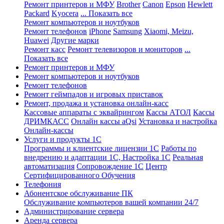
Ремонт принтеров и МФУ
Brother
Canon
Epson
Hewlett
Packard
Kyocera
... Показать все
Ремонт компьютеров и ноутбуков
Ремонт телефонов
iPhone
Samsung
Xiaomi, Meizu,
Huawei
Другие марки
Ремонт касс
Ремонт телевизоров и мониторов
...
Показать все
Ремонт принтеров и МФУ
Ремонт компьютеров и ноутбуков
Ремонт телефонов
Ремонт геймпадов и игровых приставок
Ремонт, продажа и установка онлайн-касс
Кассовые аппараты с эквайрингом
Кассы АТОЛ
Кассы
ДРИМКАСС
Онлайн кассы aQsi
Установка и настройка
Онлайн-кассы
Услуги и продукты 1С
Программы и клиентские лицензии 1С
Работы по
внедрению и адаптации 1С, Настройка 1С
Реальная
автоматизация
Сопровождение 1С
Центр
Сертифицированного Обучения
Телефония
Абонентское обслуживание ПК
Обслуживание компьютеров вашей компании 24/7
Администрирование сервера
Аренда сервера