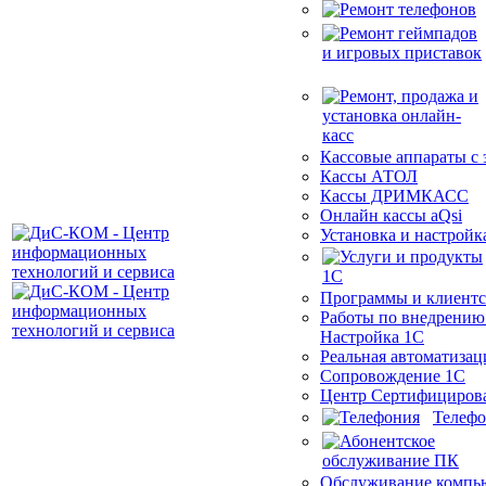
Кассовые аппараты с
Кассы АТОЛ
Кассы ДРИМКАСС
Онлайн кассы aQsi
Установка и настройк
Программы и клиентс
Работы по внедрению
Настройка 1С
Реальная автоматизац
Сопровождение 1С
Центр Сертифициров
Телеф
Обслуживание компь