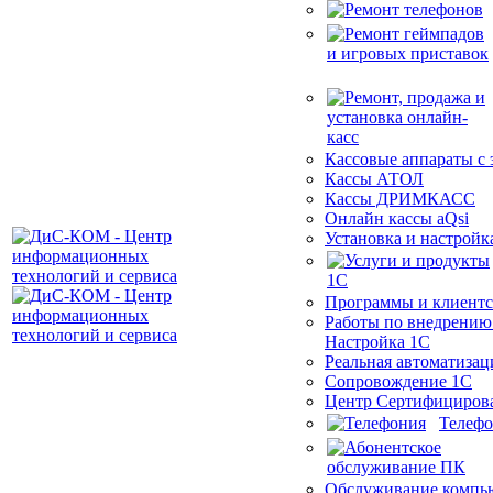
Кассовые аппараты с
Кассы АТОЛ
Кассы ДРИМКАСС
Онлайн кассы aQsi
Установка и настройк
Программы и клиентс
Работы по внедрению
Настройка 1С
Реальная автоматизац
Сопровождение 1С
Центр Сертифициров
Телеф
Обслуживание компь