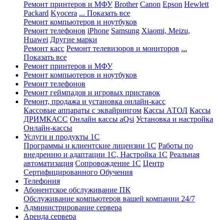
Ремонт принтеров и МФУ
Brother
Canon
Epson
Hewlett
Packard
Kyocera
... Показать все
Ремонт компьютеров и ноутбуков
Ремонт телефонов
iPhone
Samsung
Xiaomi, Meizu,
Huawei
Другие марки
Ремонт касс
Ремонт телевизоров и мониторов
...
Показать все
Ремонт принтеров и МФУ
Ремонт компьютеров и ноутбуков
Ремонт телефонов
Ремонт геймпадов и игровых приставок
Ремонт, продажа и установка онлайн-касс
Кассовые аппараты с эквайрингом
Кассы АТОЛ
Кассы
ДРИМКАСС
Онлайн кассы aQsi
Установка и настройка
Онлайн-кассы
Услуги и продукты 1С
Программы и клиентские лицензии 1С
Работы по
внедрению и адаптации 1С, Настройка 1С
Реальная
автоматизация
Сопровождение 1С
Центр
Сертифицированного Обучения
Телефония
Абонентское обслуживание ПК
Обслуживание компьютеров вашей компании 24/7
Администрирование сервера
Аренда сервера