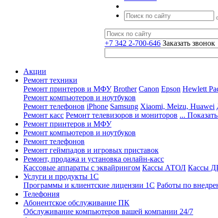
+7 342 2-700-646
Заказать звонок
Акции
Ремонт техники
Ремонт принтеров и МФУ
Brother
Canon
Epson
Hewlett Pa
Ремонт компьютеров и ноутбуков
Ремонт телефонов
iPhone
Samsung
Xiaomi, Meizu, Huawei
Ремонт касс
Ремонт телевизоров и мониторов
... Показать
Ремонт принтеров и МФУ
Ремонт компьютеров и ноутбуков
Ремонт телефонов
Ремонт геймпадов и игровых приставок
Ремонт, продажа и установка онлайн-касс
Кассовые аппараты с эквайрингом
Кассы АТОЛ
Кассы 
Услуги и продукты 1С
Программы и клиентские лицензии 1С
Работы по внедре
Телефония
Абонентское обслуживание ПК
Обслуживание компьютеров вашей компании 24/7