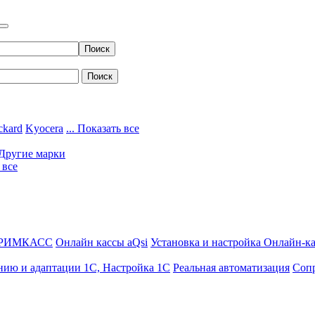
ckard
Kyocera
... Показать все
Другие марки
 все
ДРИМКАСС
Онлайн кассы aQsi
Установка и настройка Онлайн-к
нию и адаптации 1С, Настройка 1С
Реальная автоматизация
Соп