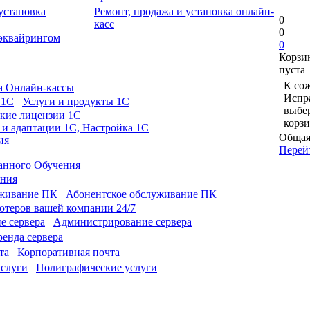
Ремонт, продажа и установка онлайн-
0
касс
0
 эквайрингом
0
Корзи
пуста
К сож
а Онлайн-кассы
Испра
Услуги и продукты 1С
выбе
кие лицензии 1С
корзи
 и адаптации 1С, Настройка 1С
Общая
ия
Перей
анного Обучения
ония
Абонентское обслуживание ПК
теров вашей компании 24/7
Администрирование сервера
енда сервера
Корпоративная почта
Полиграфические услуги